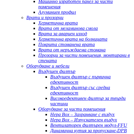
Машинно изработен панел за чисти
помещения
Алуминиев профил
Врати и прозорци
Херметична врата
Врата от меламинова смола
Врата за авариен изход
Херметична врата на болницата
Покрита стоманена врата
Врата от неръждаема стомана
Прозорци за чисти помещения, монтирани в
стената
Оборудване и мебели
Въздушен филтър
Въздушен филтър с първична
ефективност
Въздушен филтър със средна
ефективност
Високоефективен филтър за твърди
частици
Оборудване за чисти помещения
Hepa Box – Захранване с въздух
Hepa Box – Изпускателен въздух
Вентилаторен филтърен модул-FFU
Динамична кутия за пропускане-DPB