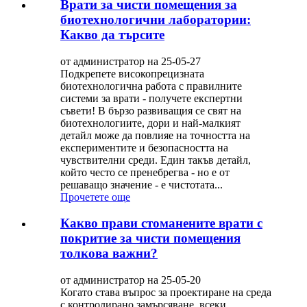
Врати за чисти помещения за
биотехнологични лаборатории:
Какво да търсите
от администратор на 25-05-27
Подкрепете високопрецизната
биотехнологична работа с правилните
системи за врати - получете експертни
съвети! В бързо развиващия се свят на
биотехнологиите, дори и най-малкият
детайл може да повлияе на точността на
експериментите и безопасността на
чувствителни среди. Един такъв детайл,
който често се пренебрегва - но е от
решаващо значение - е чистотата...
Прочетете още
Какво прави стоманените врати с
покритие за чисти помещения
толкова важни?
от администратор на 25-05-20
Когато става въпрос за проектиране на среда
с контролирано замърсяване, всеки