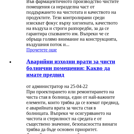
Във фармацевтичното производство чистите
помещения са неразделна част от
поддържането на чистотата и качеството на
продуктите. Тези контролирани среди
изискват фокус върху хигиената, качеството
на въздуха и строги разпоредби, за да се
гарантира спазването им. Въпреки че се
обръща голямо внимание на конструкцията,
въздушния поток и...
Прочетете още
Аварийни изходни врати за чисти
болнични помещения: Какво да
имате предвид
от администратор на 25-04-22
При проектирането или ремонтирането на
чиста стая в болница, един от най-важните
елементи, които трябва да се вземат предвид,
е аварийната врата за чиста стая в
болницата. Въпреки че осигуряването на
чистота и стерилност на средата е от
съществено значение, безопасността винаги
трябва да бъде основен приоритет.