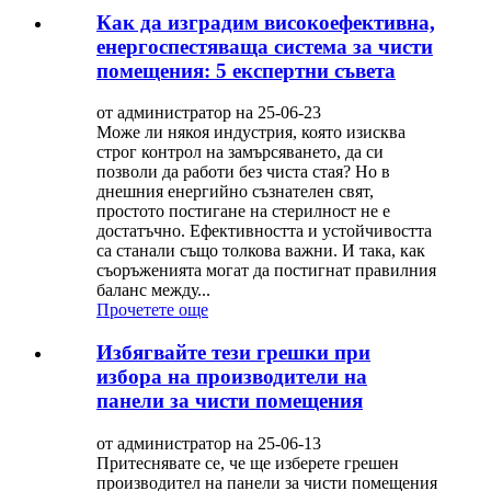
Как да изградим високоефективна,
енергоспестяваща система за чисти
помещения: 5 експертни съвета
от администратор на 25-06-23
Може ли някоя индустрия, която изисква
строг контрол на замърсяването, да си
позволи да работи без чиста стая? Но в
днешния енергийно съзнателен свят,
простото постигане на стерилност не е
достатъчно. Ефективността и устойчивостта
са станали също толкова важни. И така, как
съоръженията могат да постигнат правилния
баланс между...
Прочетете още
Избягвайте тези грешки при
избора на производители на
панели за чисти помещения
от администратор на 25-06-13
Притеснявате се, че ще изберете грешен
производител на панели за чисти помещения