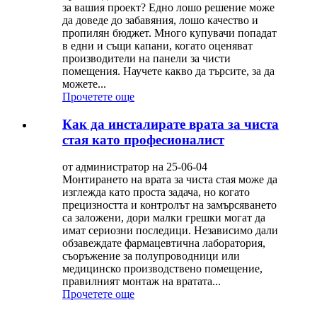
за вашия проект? Едно лошо решение може
да доведе до забавяния, лошо качество и
пропилян бюджет. Много купувачи попадат
в едни и същи капани, когато оценяват
производители на панели за чисти
помещения. Научете какво да търсите, за да
можете...
Прочетете още
Как да инсталирате врата за чиста
стая като професионалист
от администратор на 25-06-04
Монтирането на врата за чиста стая може да
изглежда като проста задача, но когато
прецизността и контролът на замърсяването
са заложени, дори малки грешки могат да
имат сериозни последици. Независимо дали
обзавеждате фармацевтична лаборатория,
съоръжение за полупроводници или
медицинско производствено помещение,
правилният монтаж на вратата...
Прочетете още