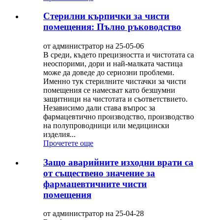
Стерилни кърпички за чисти
помещения: Пълно ръководство
от администратор на 25-05-06
В среди, където прецизността и чистотата са
неоспорими, дори и най-малката частица
може да доведе до сериозни проблеми.
Именно тук стерилните чистачки за чисти
помещения се намесват като безшумни
защитници на чистотата и съответствието.
Независимо дали става въпрос за
фармацевтично производство, производство
на полупроводници или медицински
изделия...
Прочетете още
Защо аварийните изходни врати са
от съществено значение за
фармацевтичните чисти
помещения
от администратор на 25-04-28