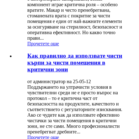
компонент играе критична роля – особено
вратите. Макар и често пренебрегвана,
стоманената врата с покритие за чисти
помещения е един от най-важните елементи
за осигуряване на стерилност, безопасност и
оперативна ефективност. Но какво точно
прави...
Прочетете още
Как правилно да използвате чисти
кърпи за чисти помещения в
критични зони
от администратор на 25-05-12
Поддържането на ултрачисти условия в
чувствителни среди не е просто въпрос на
протокол – то е критична част от
безопасността на продуктите, качеството и
съответствието с регулаторните изисквания.
Ако се чудите как да използвате ефективно
чистачки за чисти помещения в критични
зони, не сте сами. Много професионалисти
пренебрегват дребните...
Прочетете още