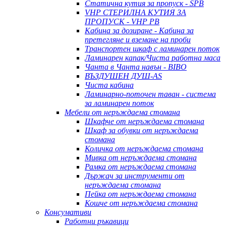
Статична кутия за пропуск - SPB
VHP СТЕРИЛНА КУТИЯ ЗА
ПРОПУСК - VHP PB
Кабина за дозиране - Кабина за
претегляне и вземане на проби
Транспортен шкаф с ламинарен поток
Ламинарен капак/Чиста работна маса
Чанта в Чанта навън - BIBO
ВЪЗДУШЕН ДУШ-AS
Чиста кабина
Ламинарно-поточен таван - система
за ламинарен поток
Мебели от неръждаема стомана
Шкафче от неръждаема стомана
Шкаф за обувки от неръждаема
стомана
Количка от неръждаема стомана
Мивка от неръждаема стомана
Рамка от неръждаема стомана
Държач за инструменти от
неръждаема стомана
Пейка от неръждаема стомана
Кошче от неръждаема стомана
Консумативи
Работни ръкавици