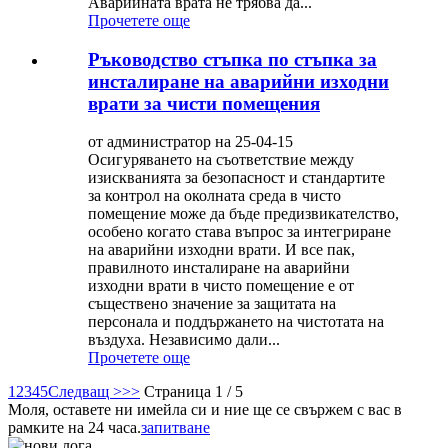
Аварийната врата не трябва да...
Прочетете още
Ръководство стъпка по стъпка за
инсталиране на аварийни изходни
врати за чисти помещения
от администратор на 25-04-15
Осигуряването на съответствие между
изискванията за безопасност и стандартите
за контрол на околната среда в чисто
помещение може да бъде предизвикателство,
особено когато става въпрос за интегриране
на аварийни изходни врати. И все пак,
правилното инсталиране на аварийни
изходни врати в чисто помещение е от
съществено значение за защитата на
персонала и поддържането на чистотата на
въздуха. Независимо дали...
Прочетете още
1
2
3
4
5
Следващ >
>>
Страница 1 / 5
Моля, оставете ни имейла си и ние ще се свържем с вас в
рамките на 24 часа.
запитване