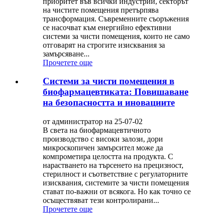
приоритет във всички индустрии, секторът
на чистите помещения претърпява
трансформация. Съвременните съоръжения
се насочват към енергийно ефективни
системи за чисти помещения, които не само
отговарят на строгите изисквания за
замърсяване...
Прочетете още
Системи за чисти помещения в
биофармацевтиката: Повишаване
на безопасността и иновациите
от администратор на 25-07-02
В света на биофармацевтичното
производство с високи залози, дори
микроскопичен замърсител може да
компрометира целостта на продукта. С
нарастването на търсенето на прецизност,
стерилност и съответствие с регулаторните
изисквания, системите за чисти помещения
стават по-важни от всякога. Но как точно се
осъществяват тези контролирани...
Прочетете още